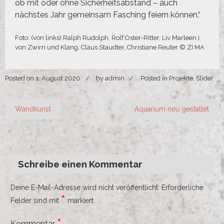
ob mit oder ohne Sicherheitsabstand – auch
nächstes Jahr gemeinsam Fasching feiern können.“
Foto: (von links) Ralph Rudolph, Rolf Oster-Ritter, Liv Marleen I.
von Zwirn und Klang, Claus Staudter, Christiane Reuter © ZI MA
Posted on
1. August 2020
by
admin
Posted in
Projekte
,
Slider
Beitragsnavigation
Wandkunst
Aquarium neu gestaltet
Schreibe einen Kommentar
Deine E-Mail-Adresse wird nicht veröffentlicht.
Erforderliche
*
Felder sind mit
markiert
*
Kommentar