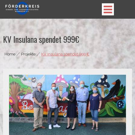
Skip
to
content
Förderkreis Kinder- und Jugendpsychiatrie
Mannheim e.V.
KV Insulana spendet 999€
Home
|
Projekte
|
KV Insulana spendet 999€