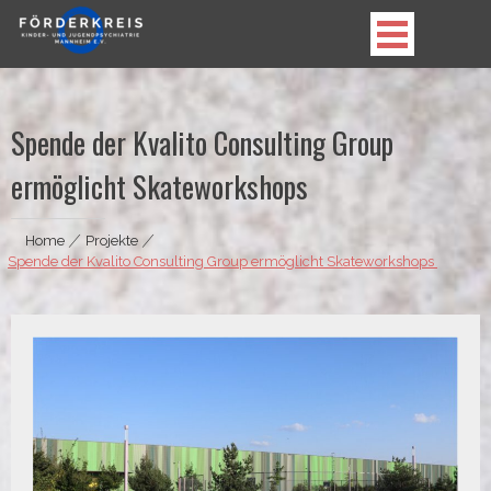
Skip
to
content
Förderkreis Kinder- und Jugendpsychiatrie
Mannheim e.V.
Spende der Kvalito Consulting Group
ermöglicht Skateworkshops
Home
|
Projekte
|
Spende der Kvalito Consulting Group ermöglicht Skateworkshops